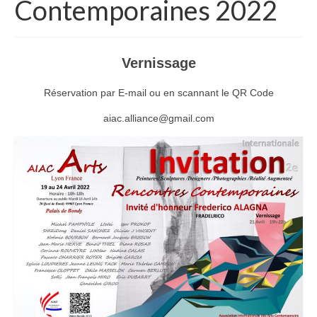
Contemporaines 2022
Devenir membre
Presentation (PDF)
Vernissage
Evénements
Réservation par E-mail ou en scannant le QR Code
Musée
aiac.alliance@gmail.com
Biennale
Labels
Femme du monde
Rencontres Contemporaines
Rencontres contemporaines de Lyon
Rencontres contemporaines de Beaune
Exposition en ligne