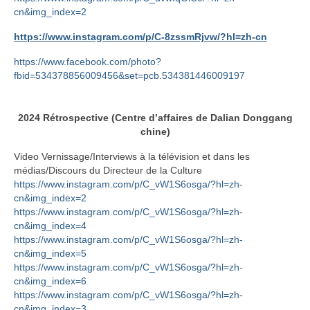
cn&img_index=2
https://www.instagram.com/p/C-8zssmRjvw/?hl=zh-cn
https://www.facebook.com/photo?
fbid=534378856009456&set=pcb.534381446009197
2024
Rétrospective
(Centre d’affaires de Dalian Donggang
chine)
Video Vernissage/Interviews à la télévision et dans les
médias/Discours du Directeur de la Culture
https://www.instagram.com/p/C_vW1S6osga/?hl=zh-
cn&img_index=2
https://www.instagram.com/p/C_vW1S6osga/?hl=zh-
cn&img_index=4
https://www.instagram.com/p/C_vW1S6osga/?hl=zh-
cn&img_index=5
https://www.instagram.com/p/C_vW1S6osga/?hl=zh-
cn&img_index=6
https://www.instagram.com/p/C_vW1S6osga/?hl=zh-
cn&img_index=3