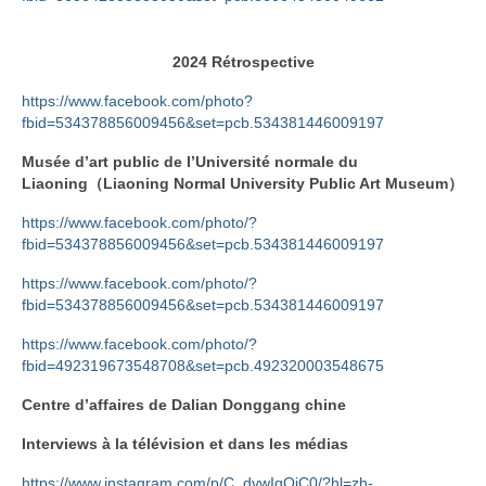
2024
Rétrospective
https://www.facebook.com/photo?
fbid=534378856009456&set=pcb.534381446009197
Musée d’art public de l’Université normale du
Liaoning（Liaoning Normal University Public Art Museum）
https://www.facebook.com/photo/?
fbid=534378856009456&set=pcb.534381446009197
https://www.facebook.com/photo/?
fbid=534378856009456&set=pcb.534381446009197
https://www.facebook.com/photo/?
fbid=492319673548708&set=pcb.492320003548675
Centre d’affaires de Dalian Donggang chine
Interviews à la télévision et dans les médias
https://www.instagram.com/p/C_dvwIqOiC0/?hl=zh-