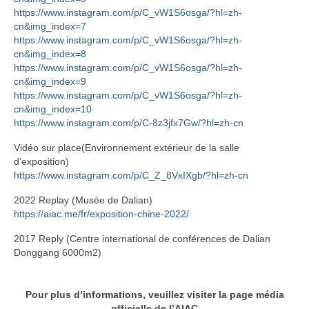
https://www.instagram.com/p/C_vW1S6osga/?hl=zh-
cn&img_index=7
https://www.instagram.com/p/C_vW1S6osga/?hl=zh-
cn&img_index=8
https://www.instagram.com/p/C_vW1S6osga/?hl=zh-
cn&img_index=9
https://www.instagram.com/p/C_vW1S6osga/?hl=zh-
cn&img_index=10
https://www.instagram.com/p/C-8z3jfx7Gw/?hl=zh-cn
Vidéo sur place(Environnement extérieur de la salle
d’exposition)
https://www.instagram.com/p/C_Z_8VxIXgb/?hl=zh-cn
2022 Replay (Musée de Dalian)
https://aiac.me/fr/exposition-chine-2022/
2017 Reply (Centre international de conférences de Dalian
Donggang 6000m2)
Pour plus d’informations, veuillez visiter la page média
officielle de l’AIAC