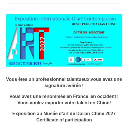
Devenir membre
Presentation (PDF)
Evénements
Musée
Biennale
Labels
Femme du monde
Vous êtes un professionnel talentueux,vous avez une
signature avérée !
Rencontres Contemporaines
Vous avez une renommée en France ,en occident !
Rencontres contemporaines de Lyon
Vous voulez exporter votre talent en Chine!
Exposition au Musée d’art de Dalian-Chine 2027
Rencontres contemporaines de Beaune
Certificate of participation
Exposition en ligne