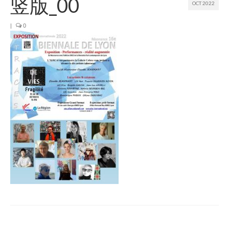
竖版_00
OCT 2022
Join us
|
0
Presentation (VF – PDF)
Events
Museum
Biennale
Labels
Women of the world
Rencontres Contemporaines
Rencontres contemporaines Lyon
Rencontres contemporaines Beaune
Online exposition