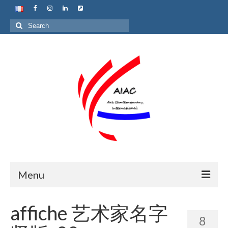
Search
for:
Menu
Home
affiche 艺术家名字
8
About us