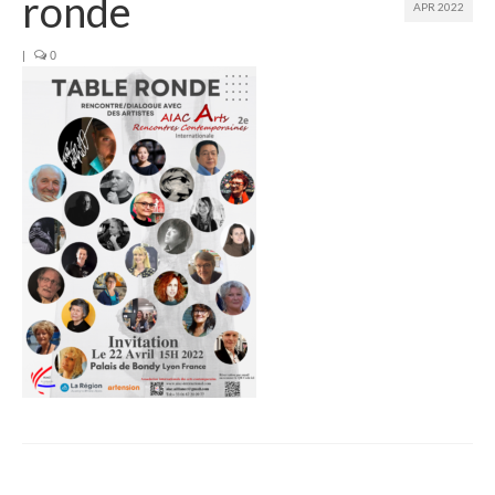
ronde
APR 2022
Join us
|
0
Presentation (VF – PDF)
Events
Museum
Biennale
Labels
Women of the world
Rencontres Contemporaines
Rencontres contemporaines Lyon
Rencontres contemporaines Beaune
Online exposition